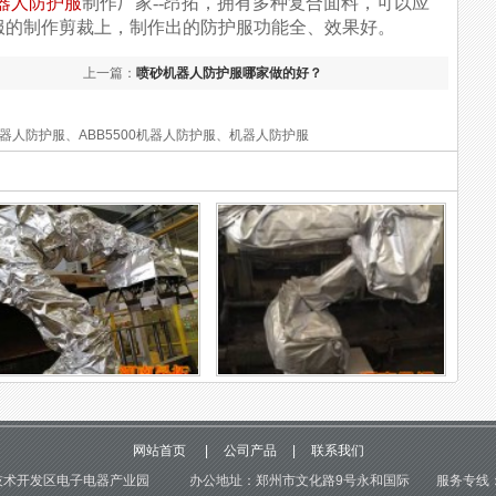
器人防护服
制作厂家--昂拓，拥有多种复合面料，可以应
服的制作剪裁上，制作出的防护服功能全、效果好。
上一篇：
喷砂机器人防护服哪家做的好？
机器人防护服、ABB5500机器人防护服、机器人防护服
b机器人耐寒防护服，保
机器人隔热防护罩的防护效
温隔热...
果体...
b机器人耐寒防护服，保
机器人隔热防护罩的防护效
隔热好 随着温度的逐渐
果体现在哪处？ 机器人隔
网站首页
|
公司产品
|
联系我们
，越来越多的机器人运
热防护罩是工业机器人防护
现缓慢，加工产品质量
服的一种，使用它来保护机
术开发区电子电器产业园 办公地址：郑州市文化路9号永和国际 服务专线：037