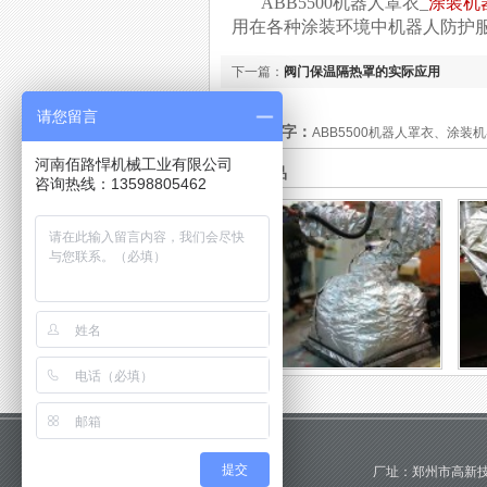
ABB5500机器人罩衣_
涂装机
用在各种涂装环境中机器人防护
下一篇：
阀门保温隔热罩的实际应用
请您留言
此文关键字：
ABB5500机器人罩衣、涂装
河南佰路悍机械工业有限公司
推荐商品
咨询热线：13598805462
低温环境下，热吹风机器人
ab
保温...
低温环境下，热吹风机器人
ab
保温防护服应用 某车间低
温
温环境下，想要对工业机器
下降
人进行防护，根据客户提供
行出
提交
厂址：郑州市高新技