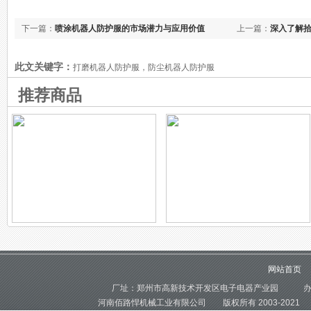
下一篇：
喷涂机器人防护服的市场潜力与应用价值
上一篇：
深入了解
此文关键字：
打磨机器人防护服，防尘机器人防护服
推荐商品
抵御高温粉尘，铸造机器人
延长码垛机器人寿命的关
防护...
键：防...
在现代化铸造生产中，铸造
在现代仓储与制造业中，码
机器人发挥着关键作用，它
垛机器人以高效、精准的优
网站首页
们不知疲倦地完成各类高负
势成为自动化生产的核心设
荷任务，极大提升了生产效
备。然而，长期暴露在粉
厂址：郑州市高新技术开发区电子电器产业园 办公地
率与产品质量。然而，铸造
尘、油污、碰撞、温湿度变
河南佰路悍机械工业有限公司 版权所有 2003-2021 邮编：